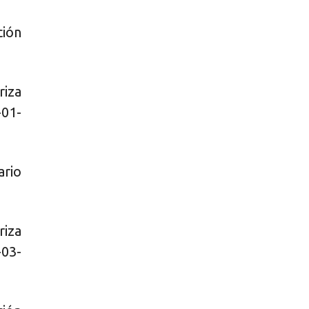
ción
iza
-01-
ario
iza
-03-