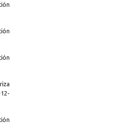
ción
ción
ción
iza
-12-
ción