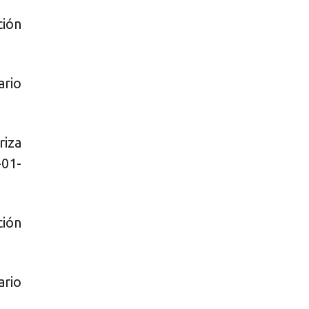
ción
ario
iza
-01-
ción
ario