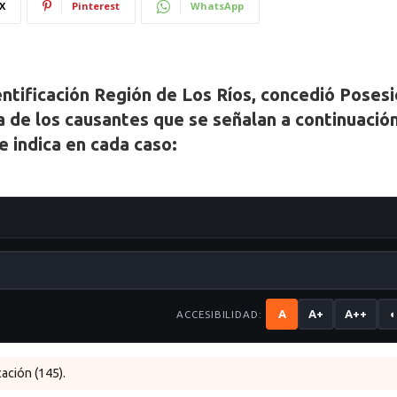
X
Pinterest
WhatsApp
dentificación Región de Los Ríos, concedió Poses
a de los causantes que se señalan a continuación
e indica en cada caso:
A
A+
A++
◐
ACCESIBILIDAD:
ación (145).