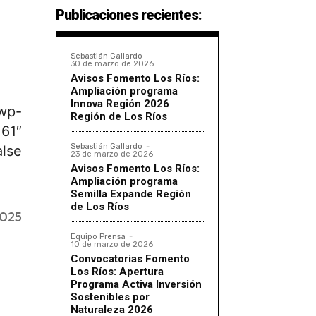
Publicaciones recientes:
Sebastián Gallardo
-
30 de marzo de 2026
Avisos Fomento Los Ríos:
Ampliación programa
Innova Región 2026
wp-
Región de Los Ríos
61″
Sebastián Gallardo
-
lse
23 de marzo de 2026
Avisos Fomento Los Ríos:
Ampliación programa
Semilla Expande Región
de Los Ríos
2025
Equipo Prensa
-
10 de marzo de 2026
Convocatorias Fomento
Los Ríos: Apertura
Programa Activa Inversión
Sostenibles por
Naturaleza 2026