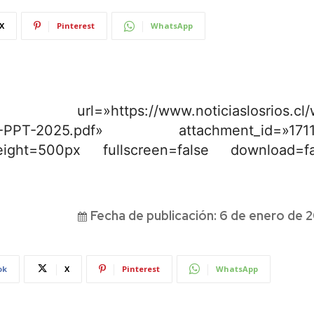
X
Pinterest
WhatsApp
ttps://www.noticiaslosrios.cl/
VISO-PPT-2025.pdf» attachment_id=»1711
ight=500px fullscreen=false download=fa
Fecha de publicación:
6 de enero de 
ok
X
Pinterest
WhatsApp