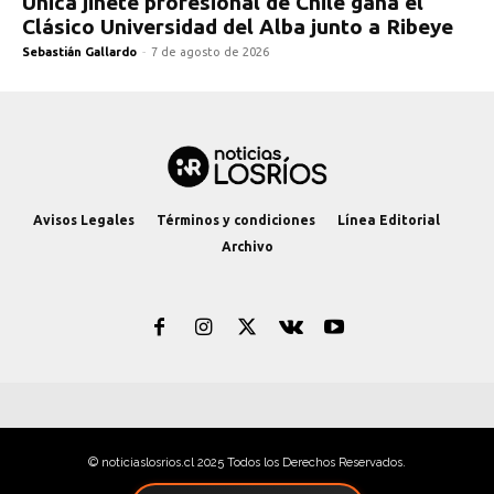
Única jinete profesional de Chile gana el
Clásico Universidad del Alba junto a Ribeye
Sebastián Gallardo
-
7 de agosto de 2026
Avisos Legales
Términos y condiciones
Línea Editorial
Archivo
© noticiaslosrios.cl 2025 Todos los Derechos Reservados.