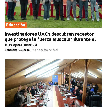
Educación
Investigadores UACh descubren receptor
que protege la fuerza muscular durante el
envejecimiento
Sebastián Gallardo
-
7 de agosto de 2026