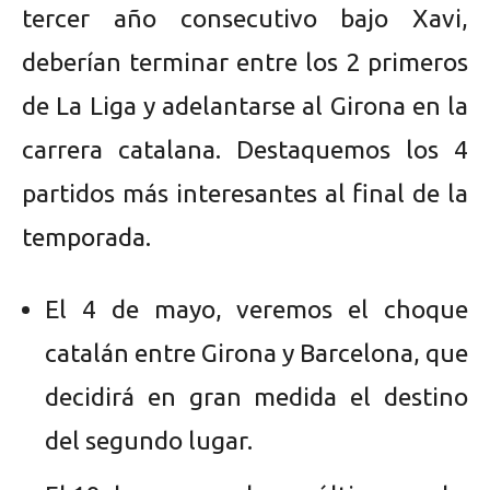
tercer año consecutivo bajo Xavi,
deberían terminar entre los 2 primeros
de La Liga y adelantarse al Girona en la
carrera catalana. Destaquemos los 4
partidos más interesantes al final de la
temporada.
El 4 de mayo, veremos el choque
catalán entre Girona y Barcelona, que
decidirá en gran medida el destino
del segundo lugar.