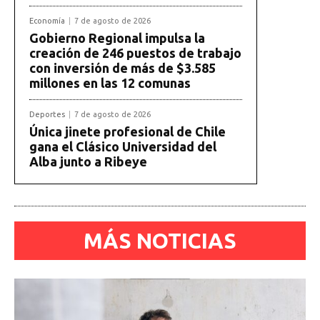
Economía
7 de agosto de 2026
Gobierno Regional impulsa la
creación de 246 puestos de trabajo
con inversión de más de $3.585
millones en las 12 comunas
Deportes
7 de agosto de 2026
Única jinete profesional de Chile
gana el Clásico Universidad del
Alba junto a Ribeye
MÁS NOTICIAS