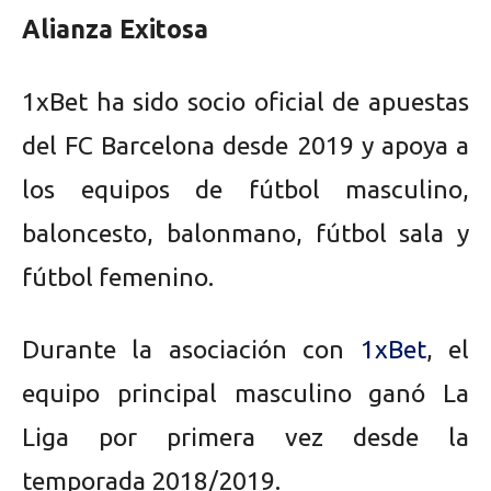
Alianza Exitosa
1xBet ha sido socio oficial de apuestas
del FC Barcelona desde 2019 y apoya a
los equipos de fútbol masculino,
baloncesto, balonmano, fútbol sala y
fútbol femenino.
Durante la asociación con
1xBet
, el
equipo principal masculino ganó La
Liga por primera vez desde la
temporada 2018/2019.