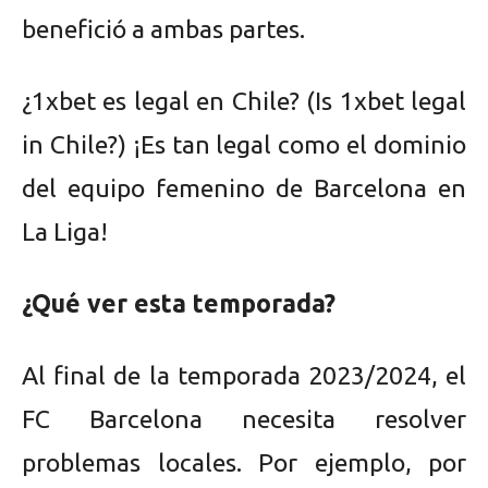
benefició a ambas partes.
¿1xbet es legal en Chile? (Is 1xbet legal
in Chile?) ¡Es tan legal como el dominio
del equipo femenino de Barcelona en
La Liga!
¿Qué ver esta temporada?
Al final de la temporada 2023/2024, el
FC Barcelona necesita resolver
problemas locales. Por ejemplo, por