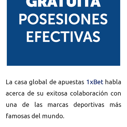
La casa global de apuestas
1xBet
habla
acerca de su exitosa colaboración con
una de las marcas deportivas más
famosas del mundo.