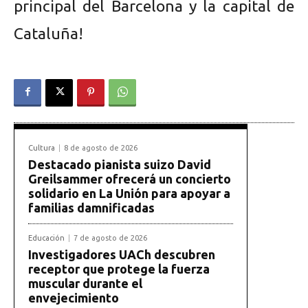
principal del Barcelona y la capital de
Cataluña!
Cultura
8 de agosto de 2026
Destacado pianista suizo David
Greilsammer ofrecerá un concierto
solidario en La Unión para apoyar a
familias damnificadas
Educación
7 de agosto de 2026
Investigadores UACh descubren
receptor que protege la fuerza
muscular durante el
envejecimiento