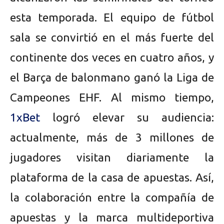
esta temporada. El equipo de fútbol
sala se convirtió en el más fuerte del
continente dos veces en cuatro años, y
el Barça de balonmano ganó la Liga de
Campeones EHF. Al mismo tiempo,
1xBet
logró elevar su audiencia:
actualmente, más de 3 millones de
jugadores visitan diariamente la
plataforma de la casa de apuestas. Así,
la colaboración entre la compañía de
apuestas y la marca multideportiva