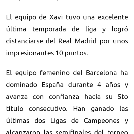
El equipo de Xavi tuvo una excelente
última temporada de liga y logró
distanciarse del Real Madrid por unos
impresionantes 10 puntos.
El equipo femenino del Barcelona ha
dominado España durante 4 años y
avanza con confianza hacia su 5to
título consecutivo. Han ganado las
últimas dos Ligas de Campeones y
alcanzaron las semifinales del torneo