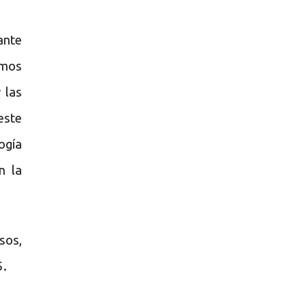
ante
emos
 las
este
ogía
n la
sos,
5.