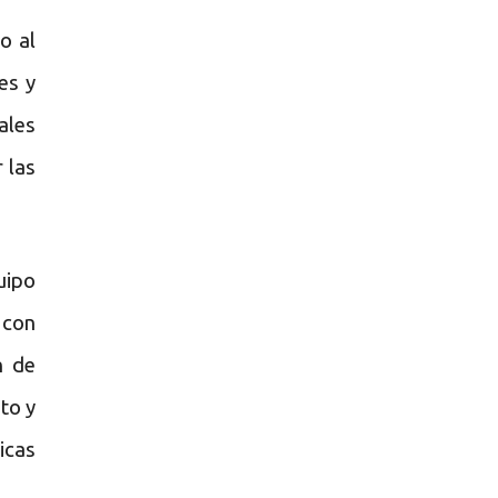
o al
es y
ales
 las
uipo
 con
n de
to y
icas