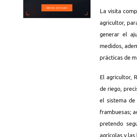
La visita comp
agricultor, pa
generar el a
medidos, adem
prácticas de m
El agricultor,
de riego, prec
el sistema de
frambuesas; a
pretendo seg
agrícolas y la