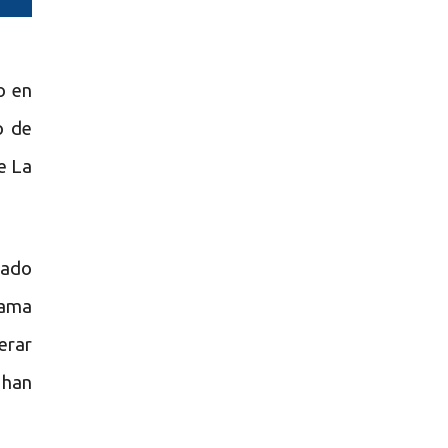
o en
o de
e La
ñado
rama
erar
 han