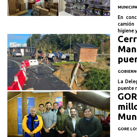
MUNICIP
En conc
camión 
higiene y
Cerr
Mans
pue
GOBIERN
La Deleg
puente m
GORE
mill
Muni
GORE LO