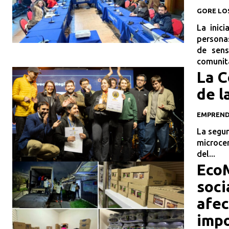
GORE LO
La inici
personas
de sens
comunita
La C
de l
EMPREN
La segun
microce
del...
EcoM
soci
afec
imp