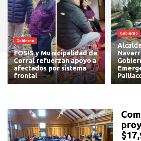
Gobierno
Gobierno
Alcalde
FOSIS y Municipalidad de
Navarre
Corral refuerzan apoyo a
Gobier
afectados por sistema
Emerge
frontal
Paillac
Comi
proy
$17,