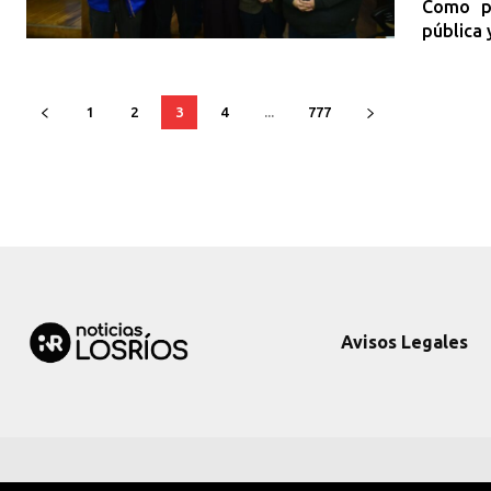
Como pa
pública 
1
2
3
4
...
777
Avisos Legales