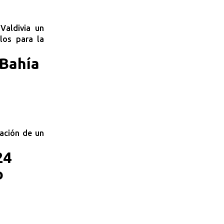
Valdivia un
los para la
 Bahía
lación de un
24
o