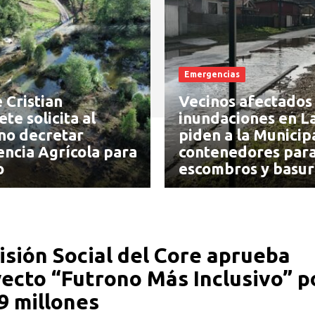
Emergencias
 Cristian
Vecinos afectados
te solicita al
inundaciones en L
no decretar
piden a la Municip
ncia Agrícola para
contenedores para
o
escombros y basur
sión Social del Core aprueba
ecto “Futrono Más Inclusivo” p
9 millones