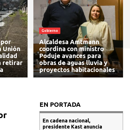
Gobierno
 por
Alcaldesa Amtmann
a Unión
coordina con ministro
alidad
Poduje avances para
 retirar
obras de aguas lluvia y
a
proyectos habitacionales
EN PORTADA
or
En cadena nacional,
presidente Kast anuncia