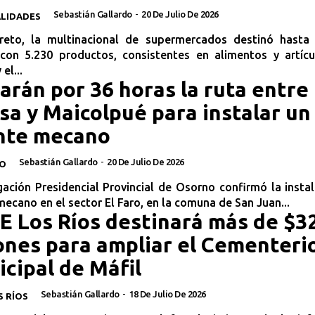
Sebastián Gallardo
-
20 De Julio De 2026
ALIDADES
reto, la multinacional de supermercados destinó hasta 
con 5.230 productos, consistentes en alimentos y artícu
 el...
arán por 36 horas la ruta entre
a y Maicolpué para instalar un
nte mecano
Sebastián Gallardo
-
20 De Julio De 2026
O
ación Presidencial Provincial de Osorno confirmó la insta
ecano en el sector El Faro, en la comuna de San Juan...
 Los Ríos destinará más de $3
ones para ampliar el Cementeri
cipal de Máfil
Sebastián Gallardo
-
18 De Julio De 2026
S RÍOS