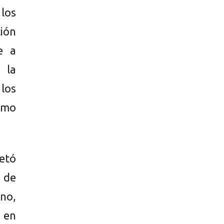
los
ción
e a
 la
 los
como
retó
 de
eno,
 en