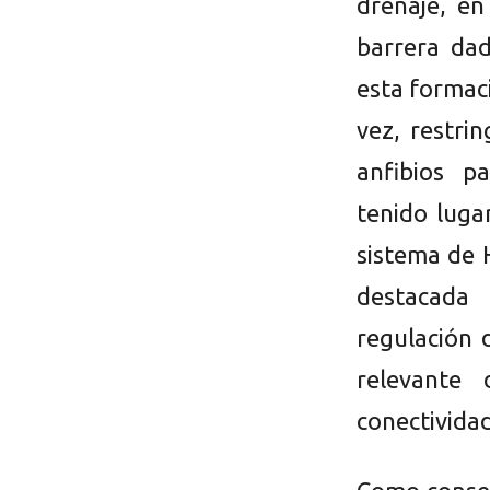
drenaje, e
barrera da
esta formac
vez, restri
anfibios p
tenido luga
sistema de 
destacada 
regulación 
relevante
conectividad