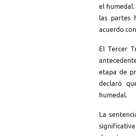
el humedal. 
las partes 
acuerdo conc
El Tercer T
antecedente
etapa de pr
declaró qu
humedal.
La sentenci
significat