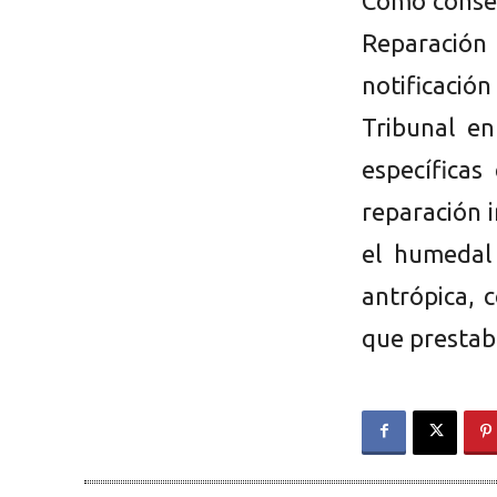
Como consec
Reparació
notificación
Tribunal en
específicas
reparación 
el humedal 
antrópica, 
que prestab