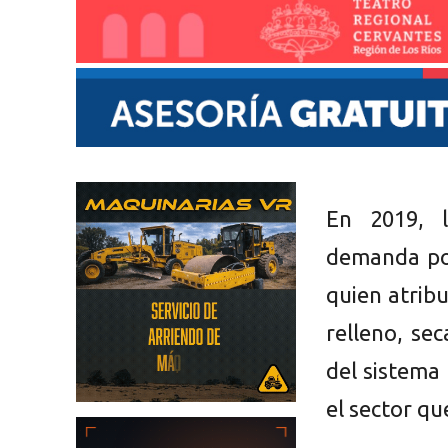
En 2019, l
demanda por
quien atribu
relleno, se
del sistema 
el sector q