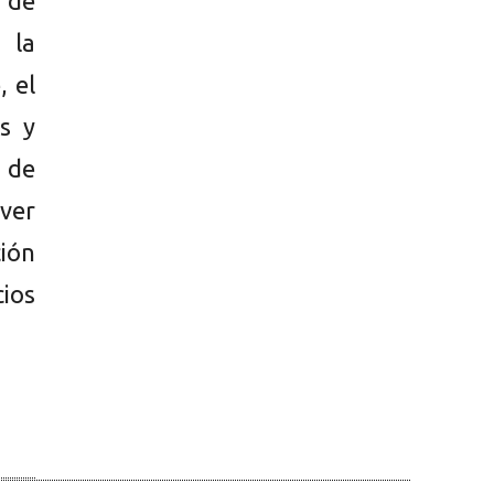
 de
 la
, el
s y
s de
lver
ión
cios