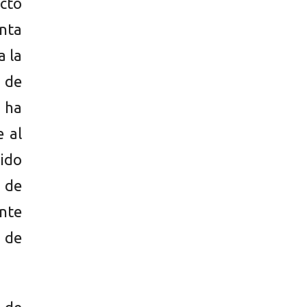
cto
nta
a la
 de
 ha
 al
sido
 de
ente
 de