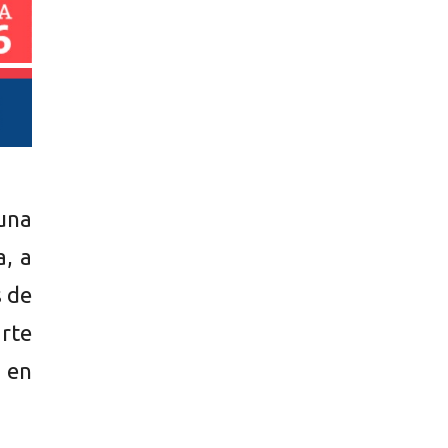
una
, a
s de
arte
, en