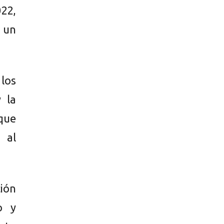
022,
 un
 los
 la
que
 al
ión
o y