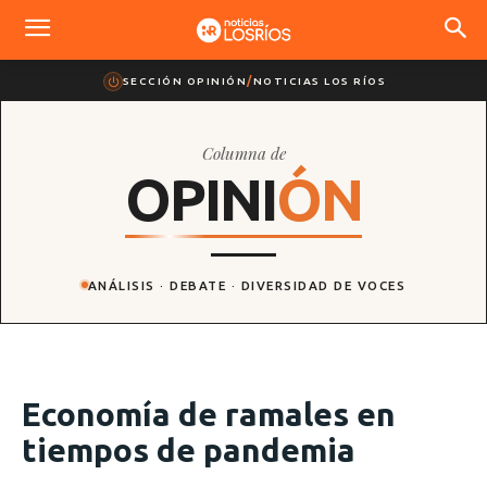
SECCIÓN OPINIÓN
/
NOTICIAS LOS RÍOS
Columna de
O
P
I
N
I
Ó
N
ANÁLISIS · DEBATE · DIVERSIDAD DE VOCES
Economía de ramales en
tiempos de pandemia