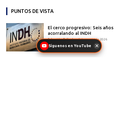
PUNTOS DE VISTA
El cerco progresivo: Seis años
acorralando al INDH
Sebastián Gallardo
-
2 de agosto de 2026
Síguenos en YouTube
Con botas de gomas, con el agua
hasta las rodillas y planificando
Sebastián Gallardo
-
2 de agosto de 2026
Los “hikikomori”: los jóvenes
ermitaños que se aíslan
completamente de la sociedad
Sebastián Gallardo
-
2 de agosto de 2026
Lo que la tecnología no reemplazará
Sebastián Gallardo
-
2 de agosto de 2026